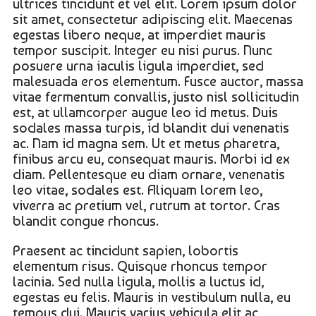
ultrices tincidunt et vel elit. Lorem ipsum dolor
sit amet, consectetur adipiscing elit. Maecenas
egestas libero neque, at imperdiet mauris
tempor suscipit. Integer eu nisi purus. Nunc
posuere urna iaculis ligula imperdiet, sed
malesuada eros elementum. Fusce auctor, massa
vitae fermentum convallis, justo nisl sollicitudin
est, at ullamcorper augue leo id metus. Duis
sodales massa turpis, id blandit dui venenatis
ac. Nam id magna sem. Ut et metus pharetra,
finibus arcu eu, consequat mauris. Morbi id ex
diam. Pellentesque eu diam ornare, venenatis
leo vitae, sodales est. Aliquam lorem leo,
viverra ac pretium vel, rutrum at tortor. Cras
blandit congue rhoncus.
Praesent ac tincidunt sapien, lobortis
elementum risus. Quisque rhoncus tempor
lacinia. Sed nulla ligula, mollis a luctus id,
egestas eu felis. Mauris in vestibulum nulla, eu
tempus dui. Mauris varius vehicula elit ac